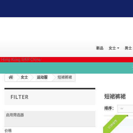
新品
女士
男士
Hong Kong SAR China
女士
运动服
短裙裤裙
短裙裤裙
FILTER
排序：
--
启用筛选器
可持续性
价格