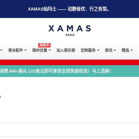
XAMAS灿玛士 —— 动静皆优．行之有型。
热卖中
滑冰配件
限时优惠
加入俱乐部
定制服务
资讯
精选
消费
500 美元
120美元即可享受全球免邮权益！马上选购！
？