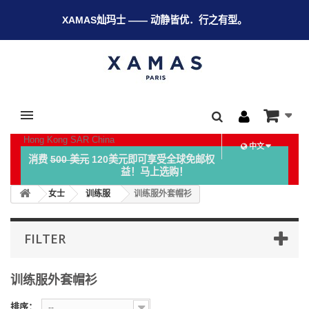
XAMAS灿玛士 —— 动静皆优．行之有型。
Hong Kong SAR China
中文
消费
500 美元
120美元即可享受全球免邮权
益！马上选购！
女士
训练服
训练服外套帽衫
FILTER
训练服外套帽衫
排序：
--