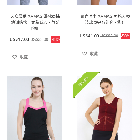
大众最爱 XAMAS 滑冰员陆
青春时尚 XAMAS 型格大领
地训练快干文胸背心 - 萤光
滑冰员钻石外套 - 紫红
粉红
US$41.00
US$82.00
-50%
US$17.00
US$33.00
-48%
收藏
收藏
可持续性