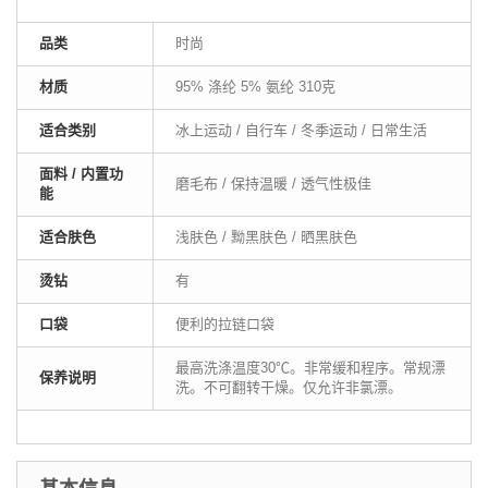
品类
时尚
材质
95% 涤纶 5% 氨纶 310克
适合类别
冰上运动 / 自行车 / 冬季运动 / 日常生活
面料 / 内置功
磨毛布 / 保持温暖 / 透气性极佳
能
适合肤色
浅肤色 / 黝黑肤色 / 晒黑肤色
烫钻
有
口袋
便利的拉链口袋
最高洗涤温度30℃。非常缓和程序。常规漂
保养说明
洗。不可翻转干燥。仅允许非氯漂。