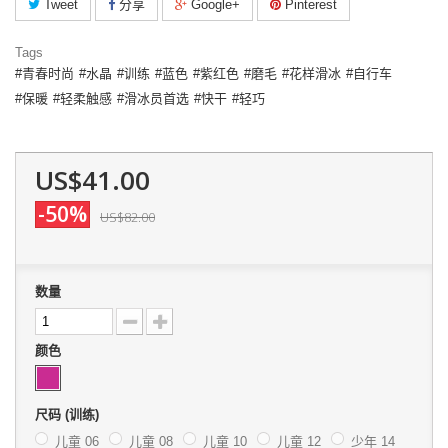
Tweet
分享
Google+
Pinterest
Tags
青春时尚
水晶
训练
蓝色
紫红色
磨毛
花样滑冰
自行车
保暖
轻柔触感
滑冰员首选
快干
轻巧
US$41.00
-50%
US$82.00
数量
颜色
尺码 (训练)
儿童 06
儿童 08
儿童 10
儿童 12
少年 14