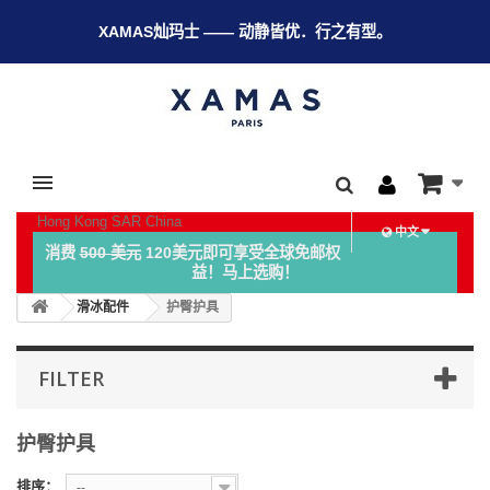
XAMAS灿玛士 —— 动静皆优．行之有型。
Hong Kong SAR China
中文
消费
500 美元
120美元即可享受全球免邮权
益！马上选购！
滑冰配件
护臀护具
FILTER
护臀护具
排序：
--