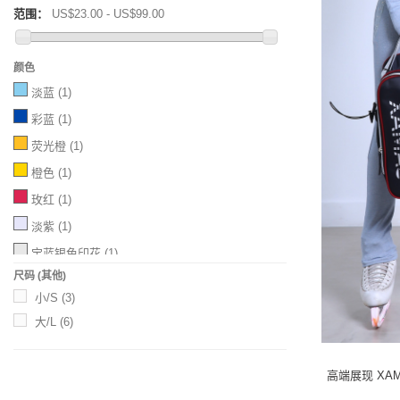
范围：
US$23.00 - US$99.00
颜色
淡蓝
(1)
彩蓝
(1)
荧光橙
(1)
橙色
(1)
玫红
(1)
淡紫
(1)
宝蓝银色印花
(1)
尺码 (其他)
宝蓝玫红闪粉
(1)
小/S
(3)
宝蓝红色闪粉
(1)
大/L
(6)
高端展现 XA