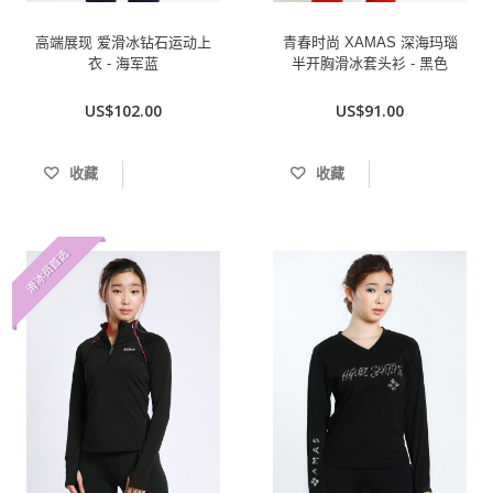
高端展现 爱滑冰钻石运动上
青春时尚 XAMAS 深海玛瑙
衣 - 海军蓝
半开胸滑冰套头衫 - 黑色
US$102.00
US$91.00
收藏
收藏
滑冰员首选