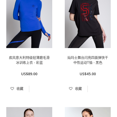
疾风意大利特级轻薄磨毛滑
灿玛士舞台闪亮四面弹快干
冰训练上衣 - 彩蓝
中性运动T恤 - 黑色
US$89.00
US$45.00
收藏
收藏