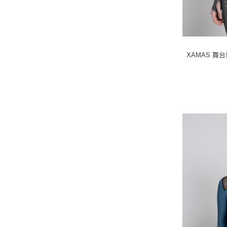
霓虹黄
(5)
白色
(11)
淡紫
(1)
宝石红
(1)
XAMAS 