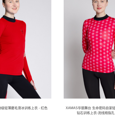
级轻薄磨毛滑冰训练上衣 - 红色
XAMAS华丽舞台 生命密码自家
钻石训练上衣-流线拇指孔 