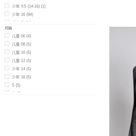
粉红色
(1)
少年 XS (14-16)
(1)
豆沙粉
(1)
少年 16
(94)
成人 S
(96)
萤光粉红
(1)
尺码
成人 M
(98)
紫色
(3)
儿童 06
(4)
成人 L
(98)
浅紫
(1)
儿童 08
(5)
成人 XL
(35)
灰紫红
(1)
儿童 10
(5)
红色
(3)
儿童 12
(5)
酒红
(4)
少年 14
(5)
少年 16
(5)
枣红色
(1)
S
(5)
橙粉
(1)
M
(5)
银蓝
(1)
L
(5)
湖水绿
(1)
XL
(5)
深湖水绿
(1)
浅湖水绿
(1)
黄色
(1)