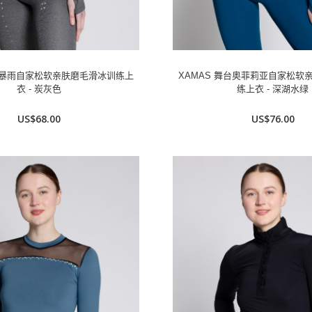
舞台暴雨自家松软亲肤磨毛滑冰训练上
XAMAS 舞台奥菲莉亚自家松软
衣 - 炭灰色
练上衣 - 深湖水绿
US$68.00
US$76.00