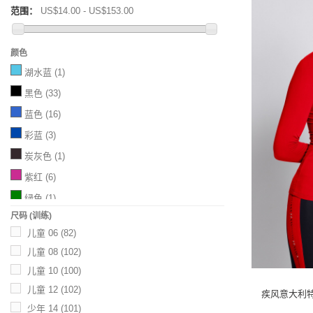
范围：
US$14.00 - US$153.00
颜色
湖水蓝
(1)
黑色
(33)
蓝色
(16)
彩蓝
(3)
炭灰色
(1)
紫红
(6)
绿色
(1)
尺码 (训练)
深绿
(1)
儿童 06
(82)
海军蓝
(2)
儿童 08
(102)
灰海军蓝
(1)
儿童 10
(100)
墨绿
(4)
儿童 12
(102)
疾风意大利特
橙色
(1)
少年 14
(101)