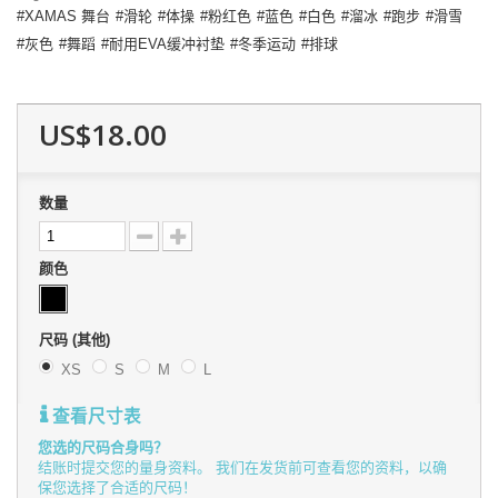
XAMAS 舞台
滑轮
体操
粉红色
蓝色
白色
溜冰
跑步
滑雪
灰色
舞蹈
耐用EVA缓冲衬垫
冬季运动
排球
US$18.00
数量
颜色
尺码 (其他)
XS
S
M
L
查看尺寸表
您选的尺码合身吗？
结账时提交您的量身资料。 我们在发货前可查看您的资料，以确
保您选择了合适的尺码！