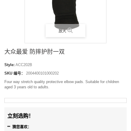
放大
大众最爱 防摔护肘一双
Style:
ACC202B
SKU 编号：
2004400101000202
Four way stretch quality protective elbow pads. Suitable for children
aged 3 years old to adults.
立刻选购！
猜您喜欢：