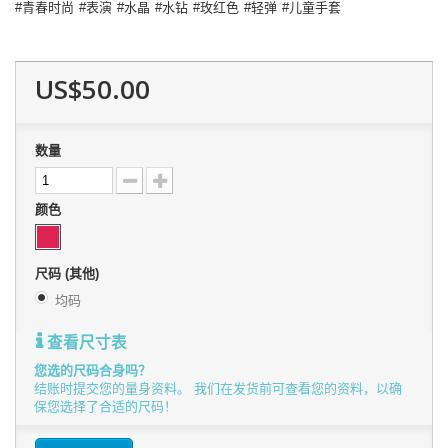
青春时尚
表演
水晶
水钻
玫红色
轻弹
儿童手套
US$50.00
数量
颜色
尺码 (其他)
均码
查看尺寸表
您选的尺码合身吗？
结账时提交您的量身资料。 我们在发货前可查看您的资料，以确
保您选择了合适的尺码！