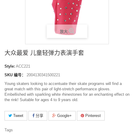
放大
大众最爱 儿童轻弹力表演手套
Style:
ACC221
SKU 编号：
2004130341500221
Young skaters looking to accentuate their skate programs will find a
great match with this pair of light-stretch performance gloves.
Embellished with sparkling white rhinestones for an enchanting effect on
the rink! Suitable for ages 4 to 9 years old.
Tweet
分享
Google+
Pinterest
Tags