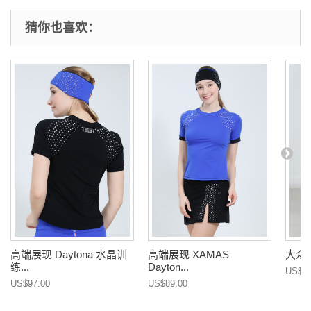
猜你也喜欢：
高端展现 Daytona 水晶训
高端展现 XAMAS
大众
练...
Dayton...
US$15
US$97.00
US$89.00