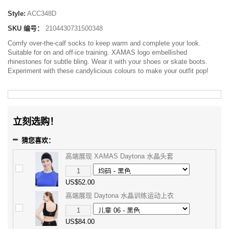
Style:
ACC348D
SKU 编号：
2104430731500348
Comfy over-the-calf socks to keep warm and complete your look.
Suitable for on and off-ice training. XAMAS logo embellished
rhinestones for subtle bling. Wear it with your shoes or skate boots.
Experiment with these candylicious colours to make your outfit pop!
立刻选购！
猜您喜欢：
高端展现 XAMAS Daytona 水晶头套
US$52.00
高端展现 Daytona 水晶训练运动上衣
US$84.00