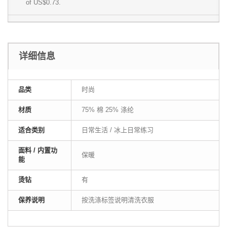
of
US$0.73
.
详细信息
品类
时尚
材质
75% 棉 25% 涤纶
适合类别
日常生活 / 冰上日常练习
面料 / 内置功
保暖
能
烫钻
有
保养说明
按洗涤标签说明清洗衣服