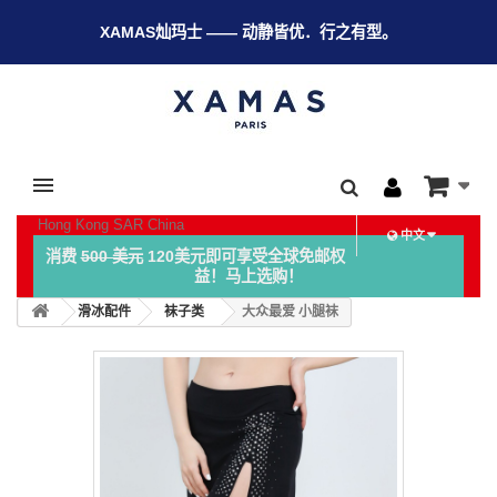
XAMAS灿玛士 —— 动静皆优．行之有型。
Hong Kong SAR China
中文
消费
500 美元
120美元即可享受全球免邮权
益！马上选购！
滑冰配件
袜子类
大众最爱 小腿袜