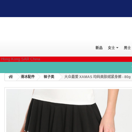
新品
女士
男士
Hong Kong SAR China
滑冰配件
袜子类
大众最爱 XAMAS 均码美肤绒紧身裤 - 80g