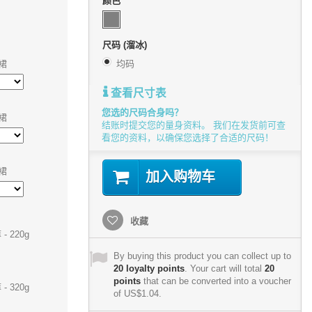
颜色
尺码 (溜冰)
裤裙
均码
查看尺寸表
您选的尺码合身吗？
裤裙
结账时提交您的量身资料。 我们在发货前可查
看您的资料，以确保您选择了合适的尺码！
裤裙
加入购物车
收藏
 220g
By buying this product you can collect up to
20
loyalty points
. Your cart will total
20
points
that can be converted into a voucher
 320g
of
US$1.04
.