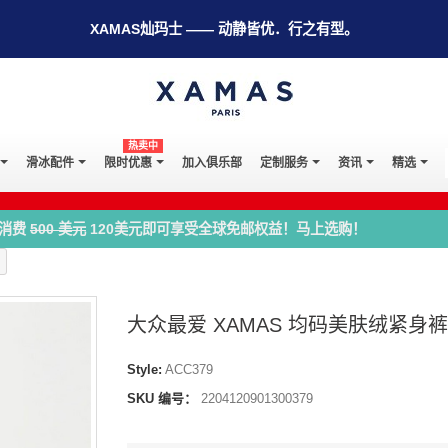
XAMAS灿玛士 —— 动静皆优．行之有型。
热卖中
滑冰配件
限时优惠
加入俱乐部
定制服务
资讯
精选
消费
500 美元
120美元即可享受全球免邮权益！马上选购！
大众最爱 XAMAS 均码美肤绒紧身裤 -
Style:
ACC379
SKU 编号：
2204120901300379