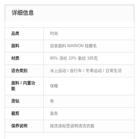
详细信息
品类
时尚
面料
自家面料 MARION 轻磨毛
材质
90% 涤纶 10% 氨纶 185克
适合类别
冰上运动 / 自行车 / 冬季运动 / 日常生活
面料 / 内置功
保暖
能
烫钻
有
裁剪
苗条
保养说明
按洗涤标签说明清洗衣服