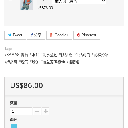
US$76.00
Tweet
分享
Google+
Pinterest
Tags
XAMAS 舞台
水钻
湖水蓝色
修身款
生活时尚
花样滑冰
拇指洞
透气
瑜伽
覆盖范围极佳
轻磨毛
US$86.00
数量
颜色