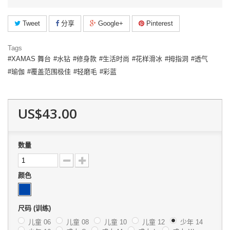
Tweet
分享
Google+
Pinterest
Tags
XAMAS 舞台
水钻
修身款
生活时尚
花样滑冰
拇指洞
透气
瑜伽
覆盖范围极佳
轻磨毛
彩蓝
US$43.00
数量
颜色
尺码 (训练)
儿童 06
儿童 08
儿童 10
儿童 12
少年 14