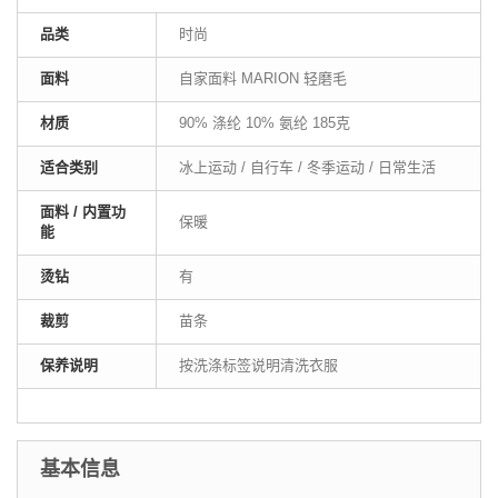
品类
时尚
面料
自家面料 MARION 轻磨毛
材质
90% 涤纶 10% 氨纶 185克
适合类别
冰上运动 / 自行车 / 冬季运动 / 日常生活
面料 / 内置功
保暖
能
烫钻
有
裁剪
苗条
保养说明
按洗涤标签说明清洗衣服
基本信息