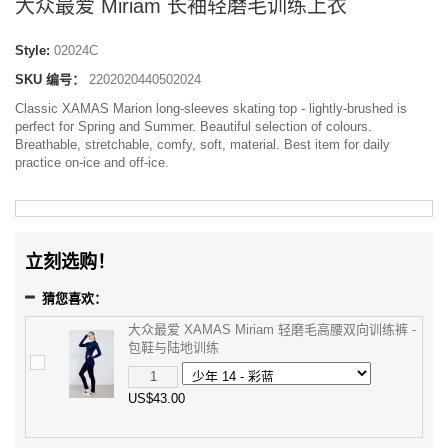
大众最爱 Miriam 长袖轻磨毛训练上衣
Style:
02024C
SKU 编号：
2202020440502024
Classic XAMAS Marion long-sleeves skating top - lightly-brushed is
perfect for Spring and Summer. Beautiful selection of colours.
Breathable, stretchable, comfy, soft, material. Best item for daily
practice on-ice and off-ice.
立刻选购！
猜您喜欢：
大众最爱 XAMAS Miriam 轻磨毛高腰双向训练裤 -
包鞋与陆地训练
US$43.00