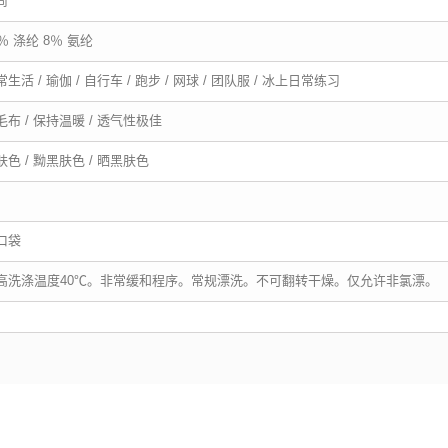
尚
2％ 涤纶 8％ 氨纶
生活 / 瑜伽 / 自行车 / 跑步 / 网球 / 团队服 / 冰上日常练习
毛布 / 保持温暖 / 透气性极佳
肤色 / 黝黑肤色 / 晒黑肤色
口袋
高洗涤温度40℃。非常缓和程序。常规漂洗。不可翻转干燥。仅允许非氯漂。