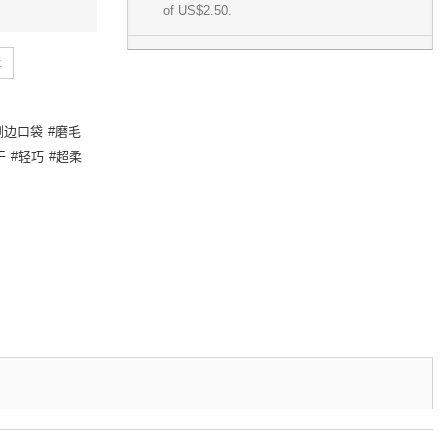
of
US$2.50
.
t
侧边口袋
磨毛
干
轻巧
超柔