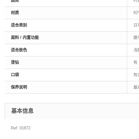
品类
时
材质
9
适合类别
日常
面料 / 内置功能
磨
适合肤色
浅
烫钻
有
口袋
有
保养说明
最
基本信息
Ref: 01872