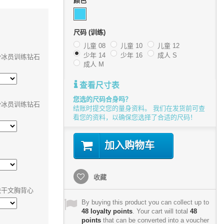
颜色
尺码 (训练)
儿童 08
儿童 10
儿童 12
少年 14
少年 16
成人 S
滑冰员训练钻石
成人 M
查看尺寸表
您选的尺码合身吗？
滑冰员训练钻石
结账时提交您的量身资料。 我们在发货前可查
看您的资料，以确保您选择了合适的尺码！
加入购物车
收藏
快干文胸背心
By buying this product you can collect up to
48
loyalty points
. Your cart will total
48
points
that can be converted into a voucher