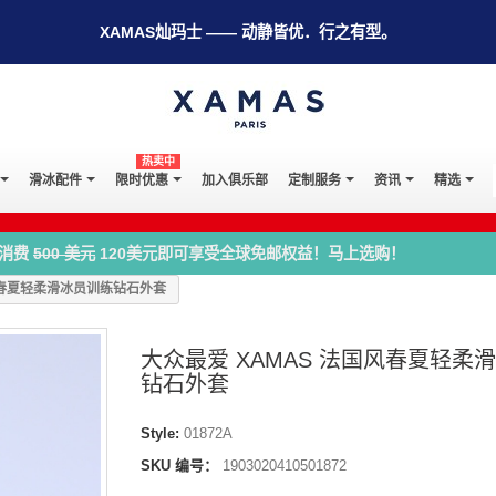
XAMAS灿玛士 —— 动静皆优．行之有型。
热卖中
滑冰配件
限时优惠
加入俱乐部
定制服务
资讯
精选
消费
500 美元
120美元即可享受全球免邮权益！马上选购！
风春夏轻柔滑冰员训练钻石外套
大众最爱 XAMAS 法国风春夏轻柔
钻石外套
Style:
01872A
SKU 编号：
1903020410501872