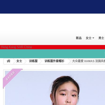
新品
女士
男士
Hong Kong SAR China
女士
训练服
训练服外套帽衫
大众最爱 XAMAS 法国
滑冰员首选