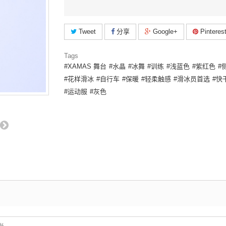
Tweet
分享
Google+
Pinteres
Tags
XAMAS 舞台
水晶
冰舞
训练
浅蓝色
紫红色
花样滑冰
自行车
保暖
轻柔触感
滑冰员首选
快
运动服
灰色