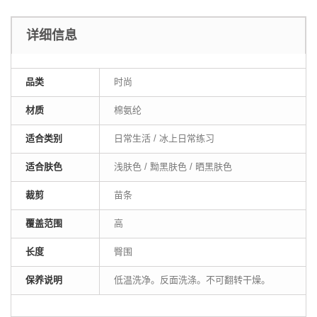
详细信息
品类
时尚
材质
棉氨纶
适合类别
日常生活 / 冰上日常练习
适合肤色
浅肤色 / 黝黑肤色 / 晒黑肤色
裁剪
苗条
覆盖范围
高
长度
臀围
保养说明
低温洗净。反面洗涤。不可翻转干燥。