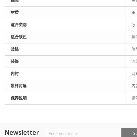
品类
高
材质
萊卡
适合类别
冰
适合肤色
黝
烫钻
施
装饰
流
内衬
网
罩杯衬层
内
保养说明
请
Newsletter
S