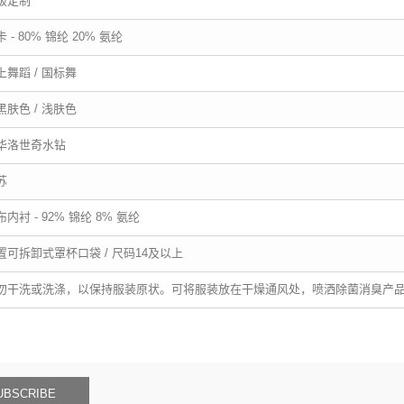
级定制
 - 80% 锦纶 20% 氨纶
上舞蹈 / 国标舞
黑肤色 / 浅肤色
华洛世奇水钻
苏
布内衬 - 92% 锦纶 8% 氨纶
置可拆卸式罩杯口袋 / 尺码14及以上
勿干洗或洗涤，以保持服装原状。可将服装放在干燥通风处，喷洒除菌消臭产
UBSCRIBE