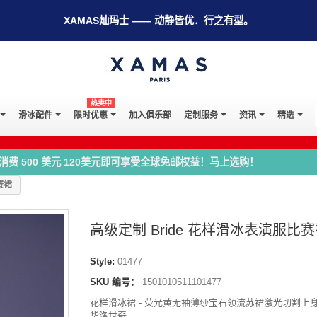
XAMAS灿玛士 —— 动静皆优．行之有型。
热卖中
滑冰配件
限时优惠
加入俱乐部
定制服务
资讯
精选
消费
500 美元
120美元即可享受全球免邮权益！马上选购！
赛裙
高级定制 Bride 花样滑冰表演服比
Style:
01477
SKU 编号：
1501010511101477
花样滑冰裙 - 荧光黄无袖薄纱宝石领流苏裙激光切割上身
华洛世奇