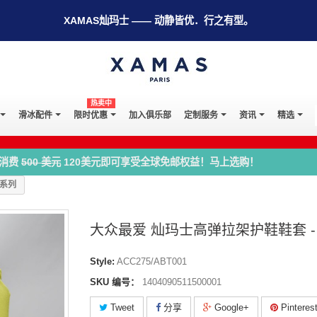
XAMAS灿玛士 —— 动静皆优．行之有型。
热卖中
滑冰配件
限时优惠
加入俱乐部
定制服务
资讯
精选
消费
500 美元
120美元即可享受全球免邮权益！马上选购！
光系列
大众最爱 灿玛士高弹拉架护鞋鞋套 -
Style:
ACC275/ABT001
SKU 编号：
1404090511500001
Tweet
分享
Google+
Pinteres