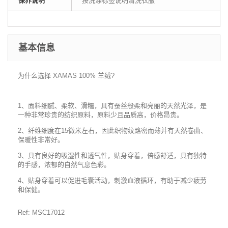
保养说明
按洗涤标签说明清洗衣服
基本信息
为什么选择 XAMAS 100% 羊绒?
1、面料细腻、柔软、滑糯，具有蚕丝般柔和亮丽的天然光泽，是
一种非常珍贵的纺织原料，原料少且品质高，价格昂贵。
2、纤维细度在15微米左右，因此织物纹路密而薄并有天然卷曲、
保暖性非常好。
3、具有良好的吸湿性和透气性，贴身穿着，倍感舒适，具有独特
的手感，浓郁的自然气息色彩。
4、贴身穿着可以促进毛囊活动，剌激血液循环，有助于减少疲劳
和保健。
Ref: MSC17012