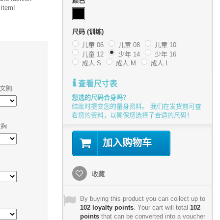
颜色
 item!
尺码 (训练)
儿童 06
儿童 08
儿童 10
儿童 12
少年 14
少年 16
成人 S
成人 M
成人 L
查看尺寸表
 文胸
您选的尺码合身吗？
结账时提交您的量身资料。 我们在发货前可查
看您的资料，以确保您选择了合适的尺码！
文胸
加入购物车
收藏
By buying this product you can collect up to
102
loyalty points
. Your cart will total
102
points
that can be converted into a voucher