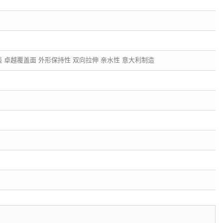
线 卓越覆盖面 外形保持性 双向拉伸 亲水性 意大利制造