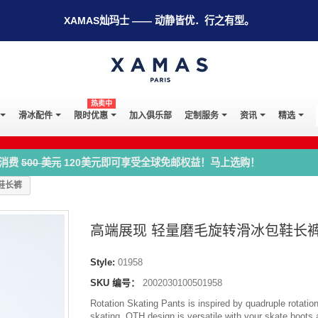
XAMAS灿玛士 —— 动静皆优．行之有型。
热卖中
滑冰配件
限时优惠
加入俱乐部
定制服务
资讯
精选
消费
500 美元
120美元即可享受全球免邮权益！马上选购！
鞋长裤
高端展现 轻量磨毛旋转滑冰包鞋长
Style:
01958
SKU 编号：
2002030100501958
Rotation Skating Pants is inspired by quadruple rotation 
skating, OTH design is versatile with your skate boots 