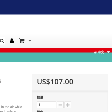
中文
US$107.00
裤
数量
in the air while
and fashion