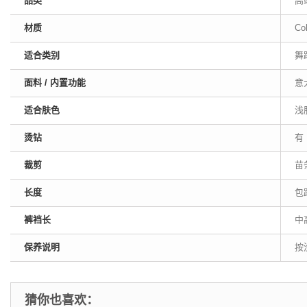
品类
高
材质
Co
适合类别
舞
面料 / 内置功能
意
适合肤色
浅
烫钻
有
裁剪
苗
长度
包
裤裆长
中
保养说明
按
猜你也喜欢：