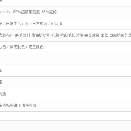
端
lorado - 82％超细聚酰胺 18％氨纶
蹈 / 日常生活 / 冰上日常练习 / 团队服
大利布料 磨毛面料 热保护功能 抑菌 抗起毛起球性 完美贴合 柔软 卓越抗紫外
肤色 / 黝黑肤色 / 晒黑肤色
条
跟
高腰
洗涤标签说明清洗衣服