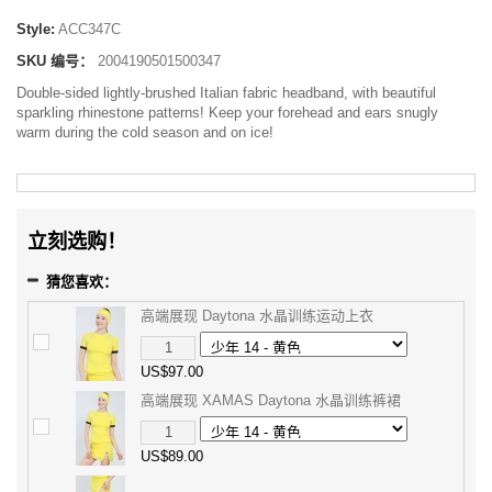
Style:
ACC347C
SKU 编号：
2004190501500347
Double-sided lightly-brushed Italian fabric headband, with beautiful
sparkling rhinestone patterns! Keep your forehead and ears snugly
warm during the cold season and on ice!
立刻选购！
猜您喜欢：
高端展现 Daytona 水晶训练运动上衣
US$97.00
高端展现 XAMAS Daytona 水晶训练裤裙
US$89.00