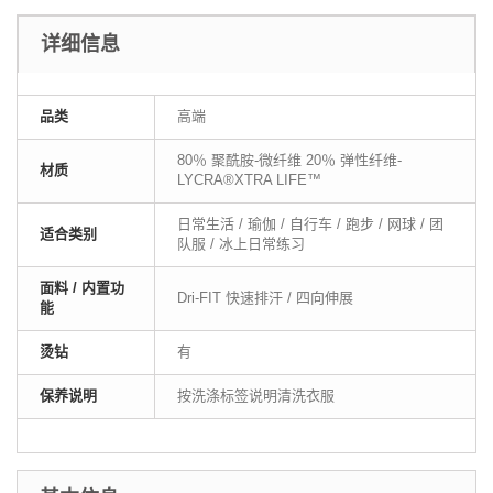
详细信息
品类
高端
80％ 聚酰胺-微纤维 20％ 弹性纤维-
材质
LYCRA®XTRA LIFE™
日常生活 / 瑜伽 / 自行车 / 跑步 / 网球 / 团
适合类别
队服 / 冰上日常练习
面料 / 内置功
Dri-FIT 快速排汗 / 四向伸展
能
烫钻
有
保养说明
按洗涤标签说明清洗衣服