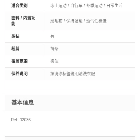
适合类别
冰上运动 / 自行车 / 冬季运动 / 日常生活
面料 / 内置功
磨毛布 / 保持温暖 / 透气性极佳
能
烫钻
有
裁剪
苗条
覆盖范围
极佳
保养说明
按洗涤标签说明清洗衣服
基本信息
Ref: 02036