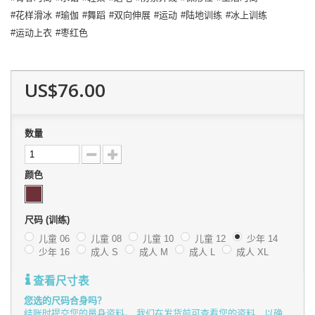
花样滑冰
瑜伽
舞蹈
双向伸展
运动
陆地训练
冰上训练
运动上衣
枣红色
US$76.00
数量
颜色
尺码 (训练)
儿童 06
儿童 08
儿童 10
儿童 12
少年 14
少年 16
成人 S
成人 M
成人 L
成人 XL
查看尺寸表
您选的尺码合身吗？
结账时提交您的量身资料。 我们在发货前可查看您的资料，以确