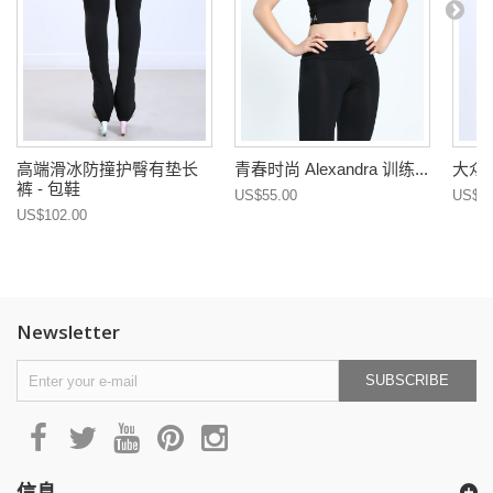
高端滑冰防撞护臀有垫长
青春时尚 Alexandra 训练...
大众
裤 - 包鞋
US$55.00
US$26
US$102.00
Newsletter
SUBSCRIBE
信息