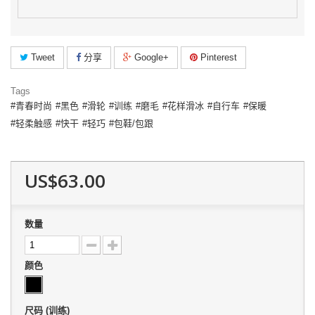
Tweet
分享
Google+
Pinterest
Tags
青春时尚
黑色
滑轮
训练
磨毛
花样滑冰
自行车
保暖
轻柔触感
快干
轻巧
包鞋/包跟
US$63.00
数量
颜色
尺码 (训练)