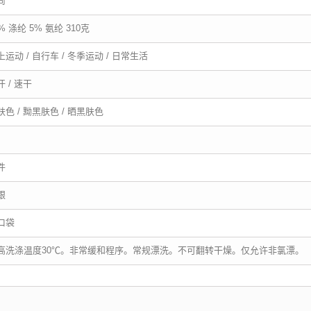
尚
% 涤纶 5% 氨纶 310克
上运动 / 自行车 / 冬季运动 / 日常生活
汗 / 速干
肤色 / 黝黑肤色 / 晒黑肤色
件
跟
口袋
高洗涤温度30℃。非常缓和程序。常规漂洗。不可翻转干燥。仅允许非氯漂。