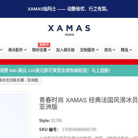
XAMAS灿玛士 —— 动静皆优．行之有型。
热卖中
滑冰配件
限时优惠
加入俱乐部
定制服务
资讯
精选
消费
500 美元
120美元即可享受全球免邮权益！马上选购！
滑冰员训练长裤 - 亚洲版
青春时尚 XAMAS 经典法国风滑冰员
亚洲版
Style:
01745
SKU 编号：
1703035060401745