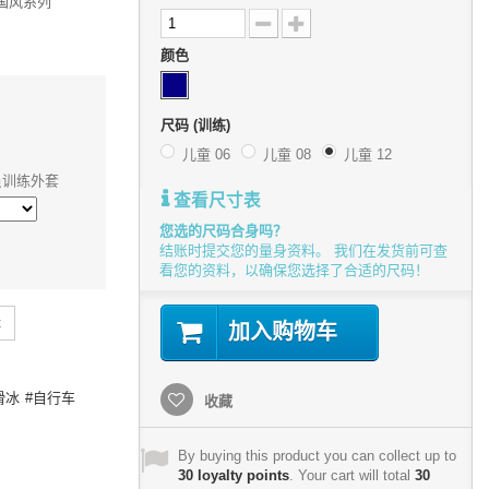
法国风系列
颜色
尺码 (训练)
儿童 06
儿童 08
儿童 12
员训练外套
查看尺寸表
您选的尺码合身吗？
结账时提交您的量身资料。 我们在发货前可查
看您的资料，以确保您选择了合适的尺码！
t
加入购物车
滑冰
自行车
收藏
By buying this product you can collect up to
30
loyalty points
. Your cart will total
30