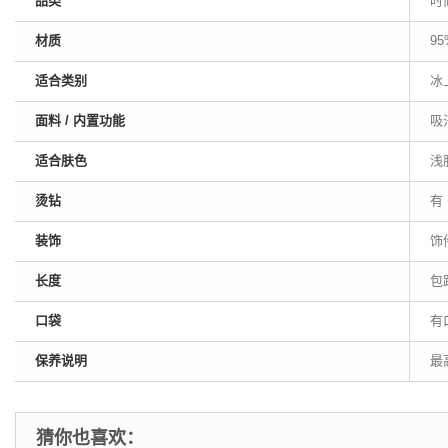
品类
时
材质
95
适合类别
冰
面料 / 内置功能
吸
适合肤色
浅
烫钻
有
装饰
饰
长度
包
口袋
有
保养说明
最
猜你也喜欢：