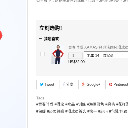
公主殿下宝蓝花样滑冰训练裤 - 包鞋 - 3色侧边条贴 - 
立刻选购！
猜您喜欢：
青春时尚 XAMAS 经典法国风滑冰
US$82.00
Tweet
分享
Google+
Pinteres
Tags
青春时尚
滑轮
水晶
训练
海军蓝色
磨毛
花样
保暖
轻柔触感
滑冰员首选
快干
轻巧
包鞋/包跟