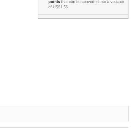
points
that can be converted into a voucher
of
US$1.56
.