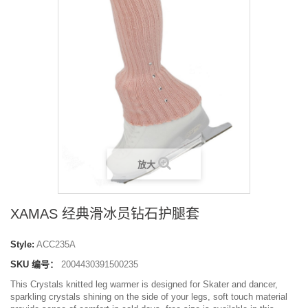
放大
XAMAS 经典滑冰员钻石护腿套
Style:
ACC235A
SKU 编号：
2004430391500235
This Crystals knitted leg warmer is designed for Skater and dancer,
sparkling crystals shining on the side of your legs, soft touch material