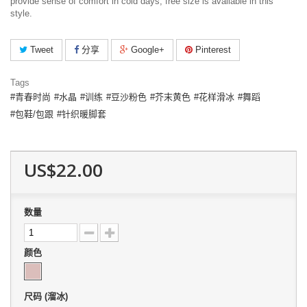
provide sense of comfort in cold days, free size is available in this
style.
Tweet
分享
Google+
Pinterest
Tags
青春时尚
水晶
训练
豆沙粉色
芥末黄色
花样滑冰
舞蹈
包鞋/包跟
针织暖脚套
US$22.00
数量
颜色
尺码 (溜冰)