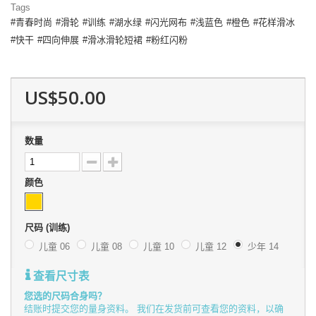
Tags
青春时尚
滑轮
训练
湖水绿
闪光网布
浅蓝色
橙色
花样滑冰
快干
四向伸展
滑冰滑轮短裙
粉红闪粉
US$50.00
数量
颜色
尺码 (训练)
儿童 06
儿童 08
儿童 10
儿童 12
少年 14
查看尺寸表
您选的尺码合身吗？
结账时提交您的量身资料。 我们在发货前可查看您的资料，以确