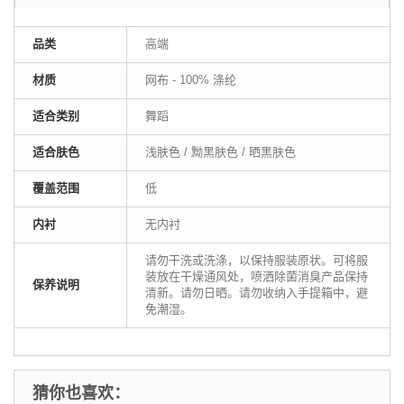
品类
高端
材质
网布 - 100% 涤纶
适合类别
舞蹈
适合肤色
浅肤色 / 黝黑肤色 / 晒黑肤色
覆盖范围
低
内衬
无内衬
请勿干洗或洗涤，以保持服装原状。可将服
装放在干燥通风处，喷洒除菌消臭产品保持
保养说明
清新。请勿日晒。请勿收纳入手提箱中，避
免潮湿。
猜你也喜欢：