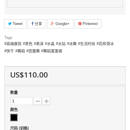
Tweet
分享
Google+
Pinterest
Tags
高端展现
黑色
表演
水晶
水钻
冰舞
生活时尚
花样滑冰
快干
舞蹈
芭蕾舞
舞蹈蓬蓬裙
US$110.00
数量
颜色
尺码 (训练)