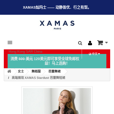
XAMAS灿玛士 —— 动静皆优．行之有型。
Hong Kong SAR China
中文
消费
500 美元
120美元即可享受全球免邮权
益！马上选购！
女士
舞蹈服
芭蕾舞裙
高端展现 XAMAS Stardust 芭蕾舞短裙