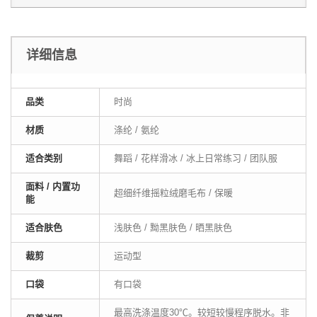
详细信息
品类
时尚
材质
涤纶 / 氨纶
适合类别
舞蹈 / 花样滑冰 / 冰上日常练习 / 团队服
面料 / 内置功
超细纤维摇粒绒磨毛布 / 保暖
能
适合肤色
浅肤色 / 黝黑肤色 / 晒黑肤色
裁剪
运动型
口袋
有口袋
最高洗涤温度30℃。较短较慢程序脱水。非