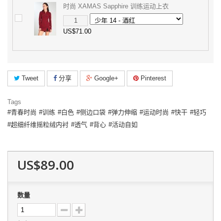
时尚 XAMAS Sapphire 训练运动上衣
US$71.00
Tweet
分享
Google+
Pinterest
Tags
青春时尚
训练
白色
侧边口袋
弹力伸缩
运动时尚
快干
轻巧
超细纤维摇粒绒内衬
透气
背心
活动自如
US$89.00
数量